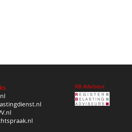
RB Adviseur
ks
nl
astingdienst.nl
V.nl
chtspraak.nl