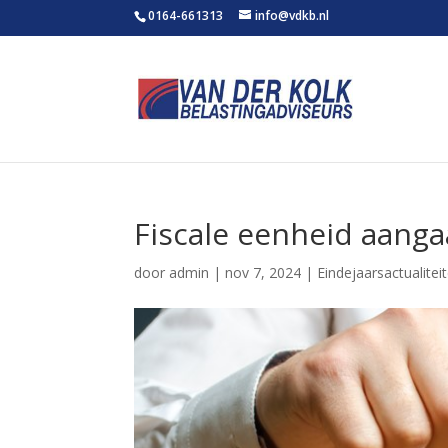
0164-661313
info@vdkb.nl
Fiscale eenheid aanga
door
admin
|
nov 7, 2024
|
Eindejaarsactualitei