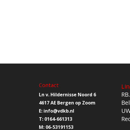
Contact
Lin
RB.
Ln v. Hildernisse Noord 6
Bel
4617 AE Bergen op Zoom
UW
E:
info@
vdkb.nl
Re
T:
0164-661313
M:
06-53191153