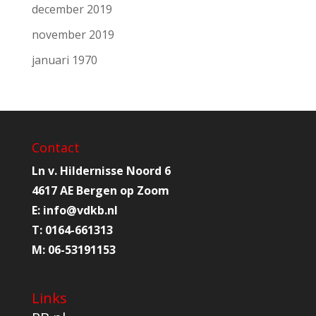
december 2019
november 2019
januari 1970
Contact
Ln v. Hildernisse Noord 6
4617 AE Bergen op Zoom
E:
info@
vdkb.nl
T:
0164-661313
M:
06-53191153
Links