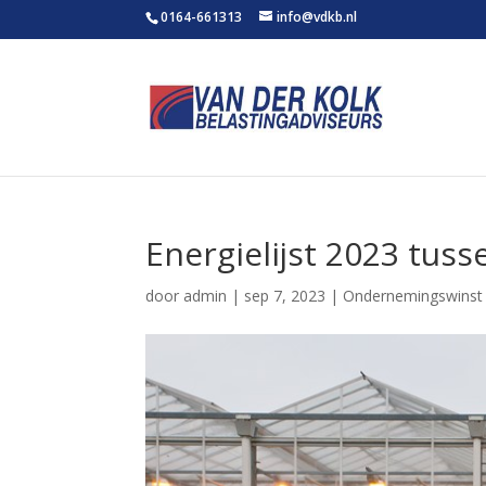
0164-661313
info@vdkb.nl
Energielijst 2023 tuss
door
admin
|
sep 7, 2023
|
Ondernemingswinst