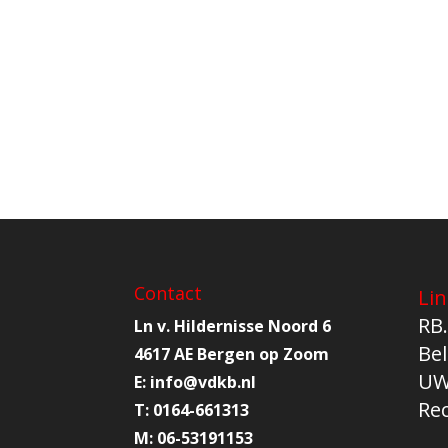
Contact
Lin
RB.
Ln v. Hildernisse Noord 6
Bel
4617 AE Bergen op Zoom
UW
E:
info@
vdkb.nl
Re
T:
0164-661313
M:
06-53191153