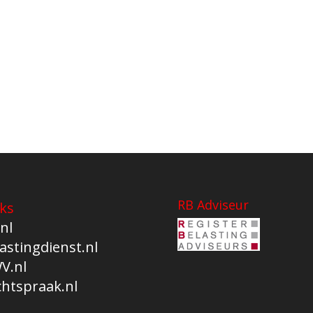
RB Adviseur
ks
nl
astingdienst.nl
V.nl
chtspraak.nl