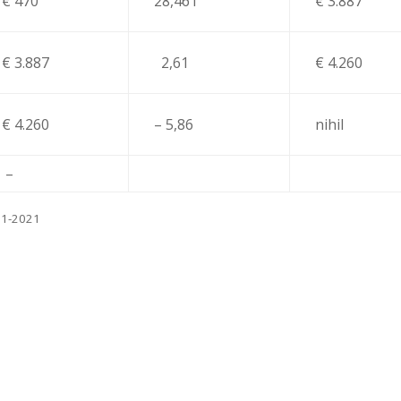
€ 470
28,461
€ 3.887
€ 3.887
2,61
€ 4.260
€ 4.260
– 5,86
nihil
–
-11-2021