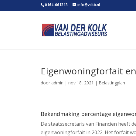
0164-661313
info@vdkb.nl
Eigenwoningforfait e
door
admin
|
nov 18, 2021
|
Belastingplan
Bekendmaking percentage eigenwon
De staatssecretaris van Financiën heeft
eigenwoningforfait in 2022. Het forfait w