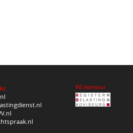
RB Adviseur
ks
nl
astingdienst.nl
V.nl
chtspraak.nl