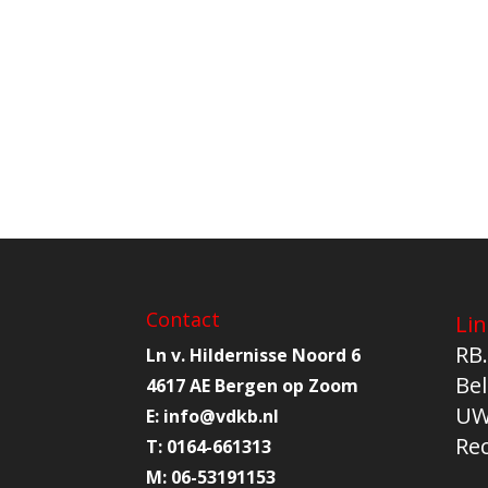
Contact
Lin
RB.
Ln v. Hildernisse Noord 6
Bel
4617 AE Bergen op Zoom
UW
E:
info@
vdkb.nl
Re
T:
0164-661313
M:
06-53191153