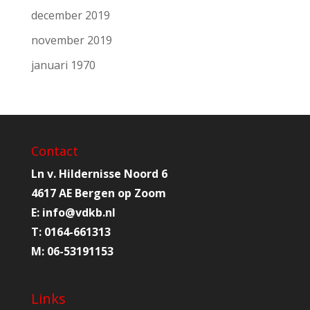
december 2019
november 2019
januari 1970
Contact
Ln v. Hildernisse Noord 6
4617 AE Bergen op Zoom
E:
info@
vdkb.nl
T:
0164-661313
M:
06-53191153
Links