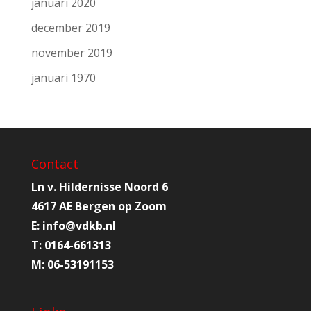
januari 2020
december 2019
november 2019
januari 1970
Contact
Ln v. Hildernisse Noord 6
4617 AE Bergen op Zoom
E:
info@
vdkb.nl
T:
0164-661313
M:
06-53191153