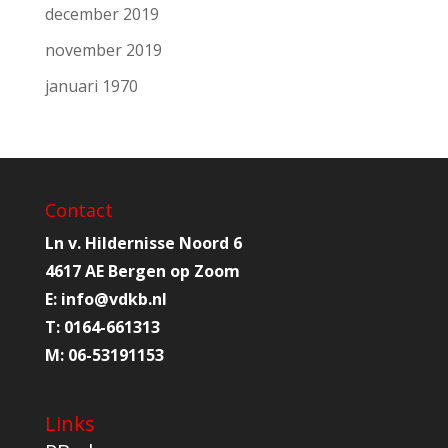
december 2019
november 2019
januari 1970
Contact
Ln v. Hildernisse Noord 6
4617 AE Bergen op Zoom
E:
info@
vdkb.nl
T:
0164-661313
M:
06-53191153
Links