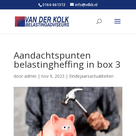
0164-661313
info@vdkb.nl
Aandachtspunten
belastingheffing in box 3
door
admin
|
nov 9, 2023
|
Eindejaarsactualiteiten