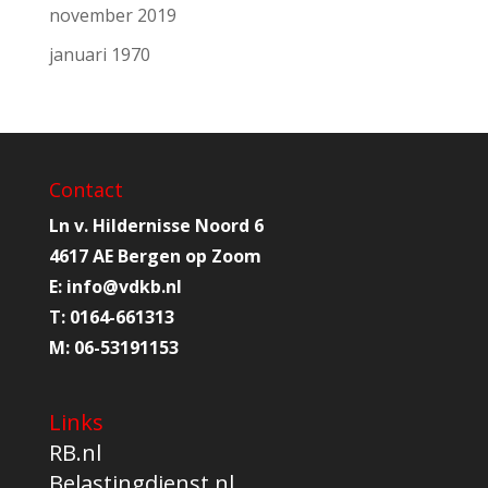
november 2019
januari 1970
Contact
Ln v. Hildernisse Noord 6
4617 AE Bergen op Zoom
E:
info@
vdkb.nl
T:
0164-661313
M:
06-53191153
Links
RB.nl
Belastingdienst.nl